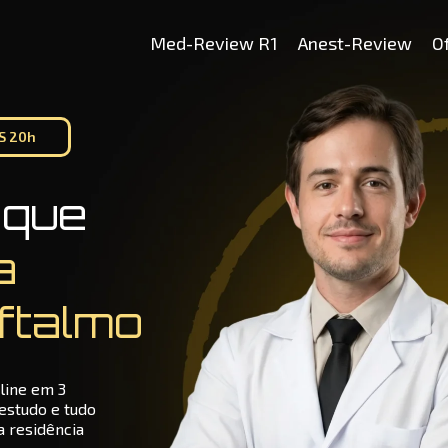
Med-Review R1
Anest-Review
O
ÀS 20h
 que
a
Oftalmo
line em 3
 estudo e tudo
a residência