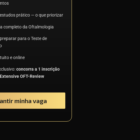
ntos
estudos prático — o que priorizar
 completo da Oftalmologia
preparar para o Teste de
o
uito e online
xclusivo:
concorra a 1 inscrição
 Extensive OFT-Review
antir minha vaga