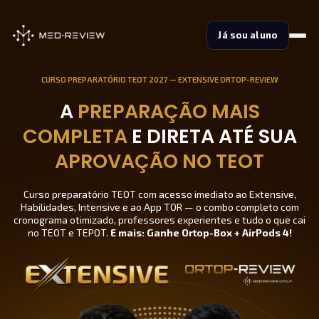
Ir
para
Já sou aluno
o
conteúdo
CURSO PREPARATÓRIO TEOT 2027 — EXTENSIVE ORTOP-REVIEW
A
PREPARAÇÃO MAIS
COMPLETA
E DIRETA ATÉ SUA
APROVAÇÃO NO TEOT
Curso preparatório TEOT com acesso imediato ao Extensive,
Habilidades, Intensive e ao App TOR — o combo completo com
cronograma otimizado, professores experientes e tudo o que cai
no TEOT e TEPOT.
E mais: Ganhe Ortop-Box
+ AirPods 4
!