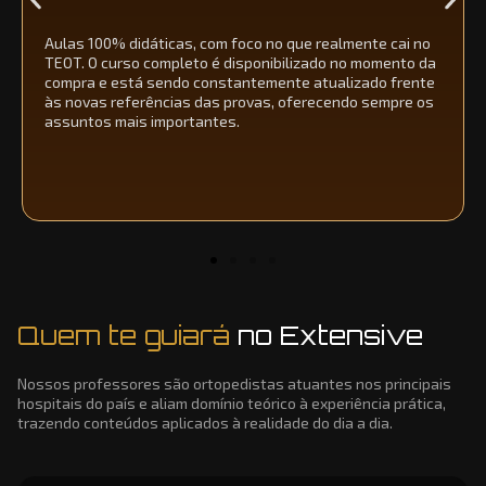
Nosso aplicativo conta com um banco com +4.750
questões comentadas em vídeo e texto, com
estatísticas e orientadas por uma Inteligência Artificial
que indica o estudo de acordo com relevância do tema e
desempenho do aluno.
Quem te guiará
no Extensive
Nossos professores são ortopedistas atuantes nos principais
hospitais do país e aliam domínio teórico à experiência prática,
trazendo conteúdos aplicados à realidade do dia a dia.