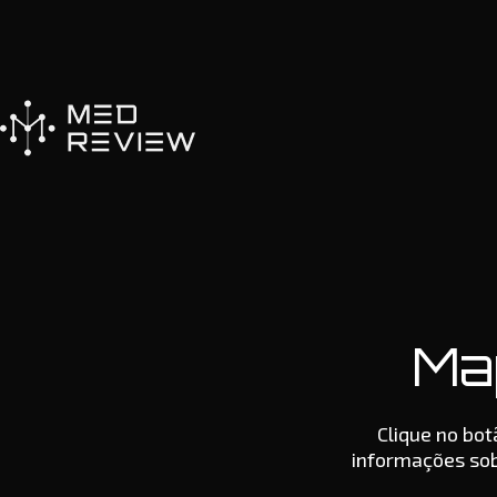
Ir
para
o
conteúdo
Ma
Clique no bo
informações sob