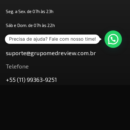
Seg. a Sex. de 07h às 23h
Sáb e Dom. de 07h às 22h
E-mail
Precisa de ajuda? Fale com nosso time!
suporte@grupomedreview.com.br
Telefone
+55 (11) 99363-9251
© MedReview - Todos os
Termo de Uso e
direitos reservados.
Política de
Privacidade