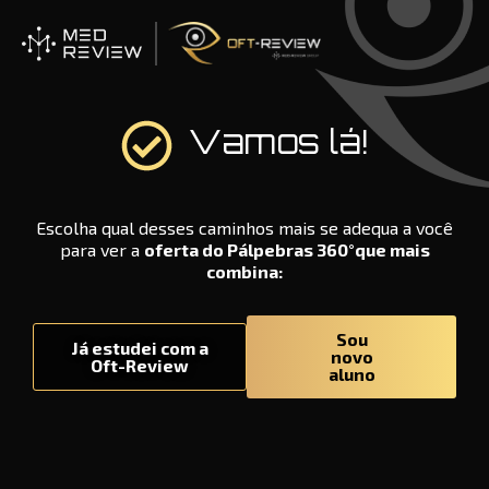
Ir
para
o
conteúdo
Vamos lá!
Escolha qual desses caminhos mais se adequa a você
para ver a
oferta do Pálpebras 360°que mais
combina:
Sou
Já estudei com a
novo
Oft-Review
aluno