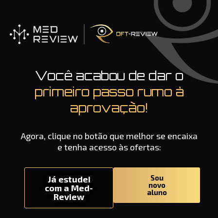
Ir
para
o
conteúdo
Você acabou de dar o
primeiro passo rumo à
aprovação!
Agora, clique no botão que melhor se encaixa
e tenha acesso às ofertas:
Sou
Já estudei
novo
com a Med-
aluno
Review