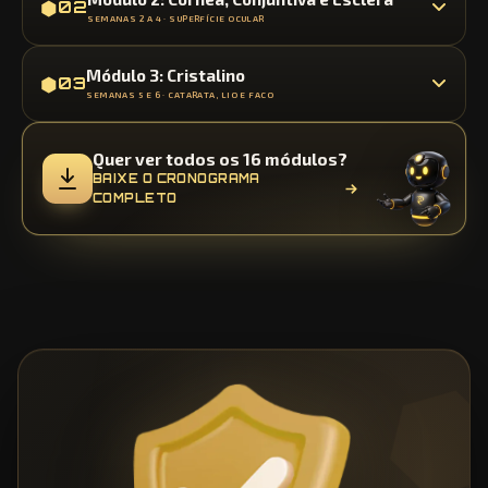
⬢
02
SEMANAS 2 A 4 · SUPERFÍCIE OCULAR
Módulo 3: Cristalino
⬢
03
SEMANAS 5 E 6 · CATARATA, LIO E FACO
Quer ver todos os 16 módulos?
BAIXE O CRONOGRAMA
COMPLETO