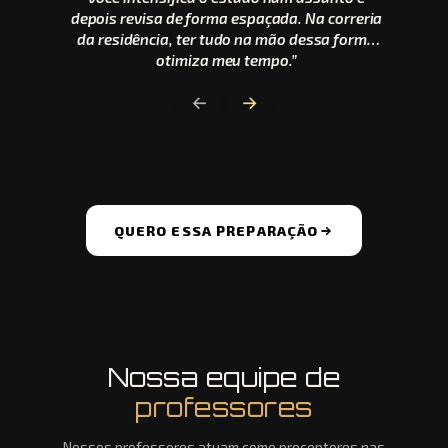
depois revisa de forma espaçada. Na correria
da residência, ter tudo na mão dessa forma
otimiza meu tempo.”
←
→
QUERO ESSA PREPARAÇÃO
⬢
⬢
⬢
Nossa equipe de
⬢
⬢
⬢
professores
Nossos professores atuam como preceptores nas